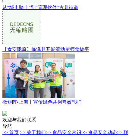
从“城市骑士”到“管理伙伴”古县街道
【食安陇原】临泽县开展流动厨师食物平
微矩阵•上海丨宣传绿色共创夸姣“味”
欢迎与我们联系
导航
>> 首页
>> 关于我们
>> 食品安全常识
>> 食品安全动态
>> 联